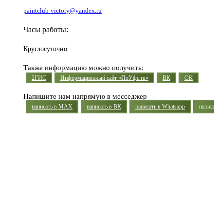
paintclub-victory@yandex.ru
Часы работы:
Круглосуточно
Также информацию можно получить:
2ГИС
Информационный сайт «ПоУфе.ru»
ВК
ОК
Напишите нам напрямую в месседжер
написать в MAX
написать в ВК
написать в Whatsapp
написат