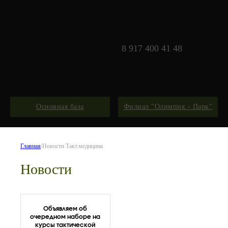
8 917 400 41 48
Основная база
Филиал "Олимпик - Парк"
Главная
/
Новости Такт.медицина
Новости
Объявляем об
очередном наборе на
курсы тактической