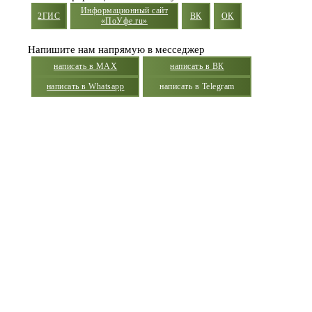
Информационный сайт
2ГИС
ВК
ОК
«ПоУфе.ru»
Напишите нам напрямую в месседжер
написать в MAX
написать в ВК
написать в Whatsapp
написать в Telegram