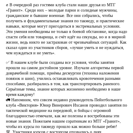
✊ В очередной раз гостями клуба стали наши друзья из МТГ
«Гранит». Среди них – молодые парни и солидные мужчины,
гражданские и бывшие военные. Все они собрались, чтобы
получить и фундаментальные знания по такмеду, и практические
навыки, которые могут пригодиться в экстремальных условиях.
Эти умения необходимы не только в боевой обстановке, когда надо
спасти себя или товарища, и счёт идёт на секунды, но и в мирной
жизни, ведь никто не застрахован от чрезвычайных ситуаций. Как
сказал один из участников сборов, «лучше уметь и не нуждаться,
чем нуждаться и не уметь».
✅ В нашем клубе были созданы все условия, чтобы занятия
прошли на самом достойном уровне. Изучали алгоритмы первой
доврачебной помощи, приёмы десмургии (техника наложения
повязок и шин), учились останавливать кровотечения разными
способами, разбирались в том, как транспортировать раненого.
Серьёзные темы, знание которых жизненно необходимо в наше
время каждому!
🚛 Напомним, что совсем недавно руководитель Пейнтбольного
клуба «Виктория» Юнир Винерович Ихсанов проводил занятия по
тактической медицине на передовой, и бойцы с огромной
благодарностью отмечали, как же полезны и востребованы эти
новые знания. Пожелаем нашим соратникам из МТГ «Гранит»,
чтобы их курсы по такмеду прошло как можно больше ребят!
💯 Участники курсов с восторгом отозвались о днях,