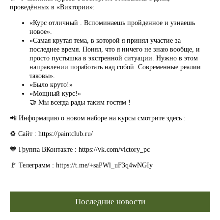
проведённых в «Виктории»:
«Курс отличный . Вспоминаешь пройденное и узнаешь
новое».
«Самая крутая тема, в которой я принял участие за
последнее время. Понял, что я ничего не знаю вообще, и
просто пустышка в экстренной ситуации. Нужно в этом
направлении поработать над собой. Современные реалии
таковы».
«Было круто!»
«Мощный курс!»
🤝 Мы всегда рады таким гостям !
📲 Информацию о новом наборе на курсы смотрите здесь :
♻️ Сайт : https://paintclub.ru/
💙 Группа ВКонтакте : https://vk.com/victory_pc
🚩 Телеграмм : https://t.me/+saPWl_uF3q4wNGIy
Последние новости