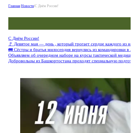
Главная
/
Новости
/
С Днём России!
С Днём России!
🚩 Девятое мая — день , который трогает сердце каждого из на
🚌 Сёстры и братья милосердия вернулись из командировки в 
Объявляем об очередном наборе на курсы тактической медиц
Добровольцы из Башкортостана проходят специальную подгото