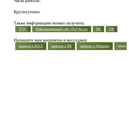
Часы работы:
Круглосуточно
Также информацию можно получить:
2ГИС
Информационный сайт «ПоУфе.ru»
ВК
ОК
Напишите нам напрямую в месседжер
написать в MAX
написать в ВК
написать в Whatsapp
написат