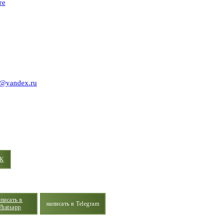
те
y@yandex.ru
К
аписать в
написать в Telegram
hatsapp