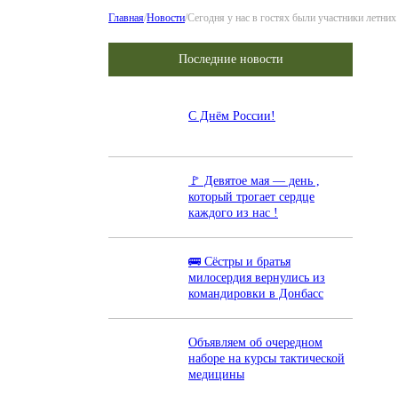
Главная
/
Новости
/
Сегодня у нас в гостях были участники летн
Последние новости
С Днём России!
🚩 Девятое мая — день ,
который трогает сердце
каждого из нас !
🚌 Сёстры и братья
милосердия вернулись из
командировки в Донбасс
Объявляем об очередном
наборе на курсы тактической
медицины