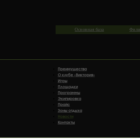
Основная база
Фили
Преимущества
О клубе «Виктория»
Игры
Площадки
Программы
Экипировка
Прайс
Зоны отдыха
Новости
Контакты