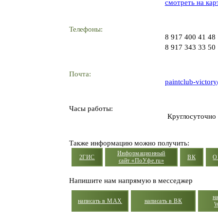
смотреть на кар
Телефоны:
8 917 400 41 48
8 917 343 33 50
Почта:
paintclub-victor
Часы работы:
Круглосуточно
Также информацию можно получить:
Информационный
2ГИС
ВК
О
сайт «ПоУфе.ru»
Напишите нам напрямую в месседжер
н
написать в MAX
написать в ВК
W