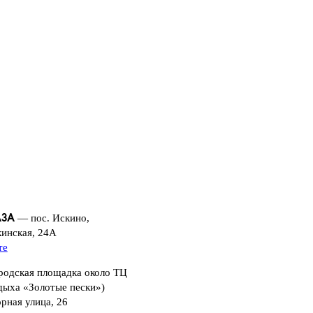
— пос. Искино,
АЗА
кинская, 24А
те
одская площадка около ТЦ
дыха «Золотые пески»)
орная улица, 26