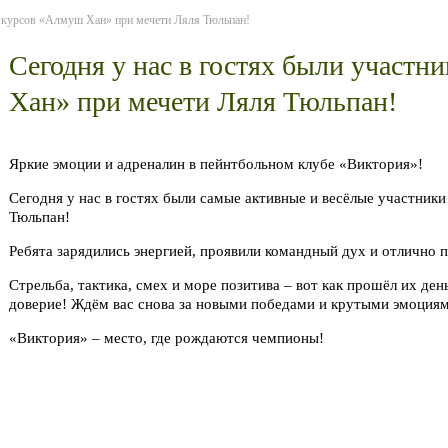
их курсов «Алмуш Хан» при мечети Ляля Тюльпан!
Сегодня у нас в гостях были участ
Хан» при мечети Ляля Тюльпан!
Яркие эмоции и адреналин в пейнтбольном клубе «Виктория»!
Сегодня у нас в гостях были самые активные и весёлые участник
Тюльпан!
Ребята зарядились энергией, проявили командный дух и отлично 
Стрельба, тактика, смех и море позитива – вот как прошёл их де
доверие! Ждём вас снова за новыми победами и крутыми эмоция
«Виктория» – место, где рождаются чемпионы!