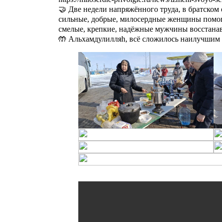
🤝 Две недели напряжённого труда, в братско
сильные, добрые, милосердные женщины помог
смелые, крепкие, надёжные мужчины восстанав
🤲 Альхамдулилляh, всё сложилось наилучшим 