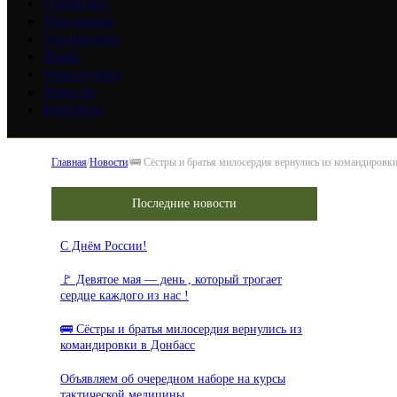
Площадки
Программы
Экипировка
Прайс
Зоны отдыха
Новости
Контакты
Главная
/
Новости
/
🚌 Сёстры и братья милосердия вернулись из командировки
Последние новости
С Днём России!
🚩 Девятое мая — день , который трогает
сердце каждого из нас !
🚌 Сёстры и братья милосердия вернулись из
командировки в Донбасс
Объявляем об очередном наборе на курсы
тактической медицины