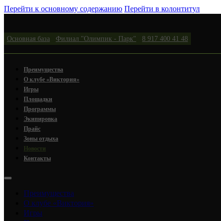
Перейти к основному содержанию
Перейти в колонтитул
Основная база
Филиал "Олимпик - Парк"
8 917 400 41 48
Преимущества
О клубе «Виктория»
Игры
Площадки
Программы
Экипировка
Прайс
Зоны отдыха
Новости
Контакты
Преимущества
О клубе «Виктория»
Игры