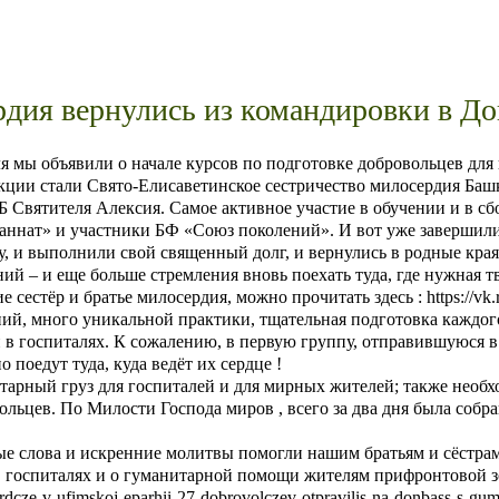
рдия вернулись из командировки в До
ля мы объявили о начале курсов по подготовке добровольцев для 
кции стали Свято-Елисаветинское сестричество милосердия Баш
Святителя Алексия. Самое активное участие в обучении и в сбо
нат» и участники БФ «Союз поколений». И вот уже завершили
, и выполнили свой священный долг, и вернулись в родные края
ий – и еще больше стремления вновь поехать туда, где нужная
естёр и братье милосердия, можно прочитать здесь : https://vk.r
ний, много уникальной практики, тщательная подготовка каждог
 в госпиталях. К сожалению, в первую группу, отправившуюся в
 поедут туда, куда ведёт их сердце !
арный груз для госпиталей и для мирных жителей; также необ
ольцев. По Милости Господа миров , всего за два дня была собр
ые слова и искренние молитвы помогли нашим братьям и сёстра
 госпиталях и о гуманитарной помощи жителям прифронтовой з
erdcze-v-ufimskoj-eparhii-27-dobrovolczev-otpravilis-na-donbass-s-guma