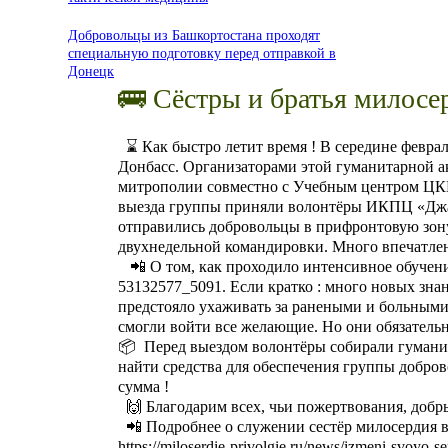
Добровольцы из Башкортостана проходят
специальную подготовку перед отправкой в
Донецк
🚌 Сёстры и братья милосе
⌛️ Как быстро летит время ! В середине февра
Донбасс. Организаторами этой гуманитарной а
митрополии совместно с Учебным центром ЦКБ 
выезда группы приняли волонтёры ИКПЦ «Джан
отправились добровольцы в прифронтовую зону
двухнедельной командировки. Много впечатлен
📲 О том, как проходило интенсивное обучение с
53132577_5091. Если кратко : много новых зна
предстояло ухаживать за ранеными и больными
смогли войти все желающие. Но они обязательно
📦 Перед выездом волонтёры собирали гуманит
найти средства для обеспечения группы добров
сумма !
🙌 Благодарим всех, чьи пожертвования, добр
📲 Подробнее о служении сестёр милосердия в
https://miloserdie-privolgie.ru/news/izmeni-svoyo-s