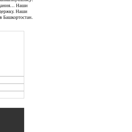
ведания… Наши
держку. Наши
 в Башкортостан.