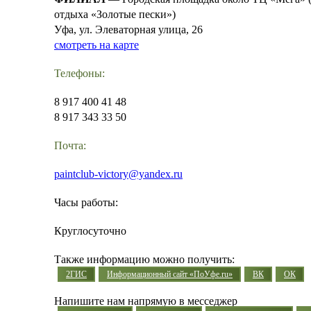
отдыха «Золотые пески»)
Уфа, ул. Элеваторная улица, 26
смотреть на карте
Телефоны:
8 917 400 41 48
8 917 343 33 50
Почта:
paintclub-victory@yandex.ru
Часы работы:
Круглосуточно
Также информацию можно получить:
2ГИС
Информационный сайт «ПоУфе.ru»
ВК
ОК
Напишите нам напрямую в месседжер