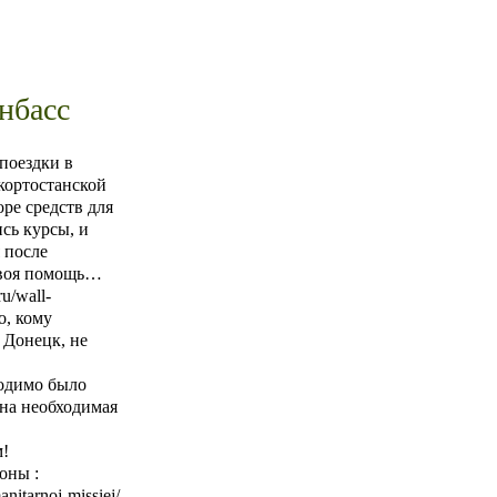
нбасс
поездки в
кортостанской
ре средств для
сь курсы, и
 после
 твоя помощь…
u/wall-
о, кому
 Донецк, не
ходимо было
ана необходимая
м!
оны :
nitarnoj-missiej/.