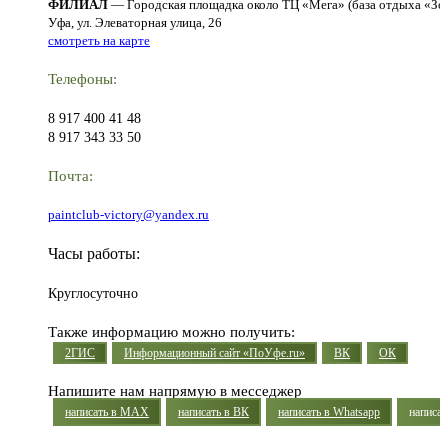
ФИЛИАЛ
— Городская площадка около ТЦ «Мега» (база отдыха «Зо
Уфа, ул. Элеваторная улица, 26
смотреть на карте
Телефоны:
8 917 400 41 48
8 917 343 33 50
Почта:
paintclub-victory@yandex.ru
Часы работы:
Круглосуточно
Также информацию можно получить:
2ГИС
Информационный сайт «ПоУфе.ru»
ВК
ОК
Напишите нам напрямую в месседжер
написать в MAX
написать в ВК
написать в Whatsapp
написат