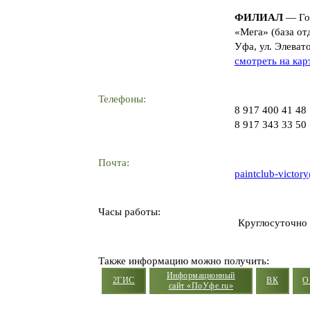
ФИЛИАЛ
— Гор
«Мега» (база от
Уфа, ул. Элеват
смотреть на кар
Телефоны:
8 917 400 41 48
8 917 343 33 50
Почта:
paintclub-victor
Часы работы:
Круглосуточно
Также информацию можно получить:
Информационный
2ГИС
ВК
О
сайт «ПоУфе.ru»