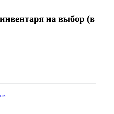
инвентаря на выбор (в
вентаря на выбор (в час):
уги