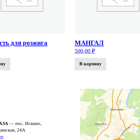
ть для розжига
МАНГАЛ
500,00
₽
ину
В корзину
АЗА
— пос. Искино,
кинская, 24А
те