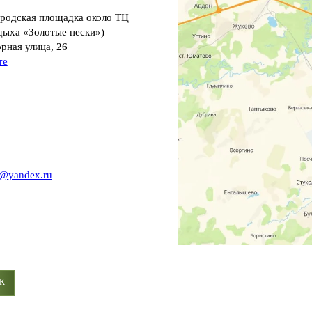
одская площадка около ТЦ
дыха «Золотые пески»)
орная улица, 26
те
y@yandex.ru
К