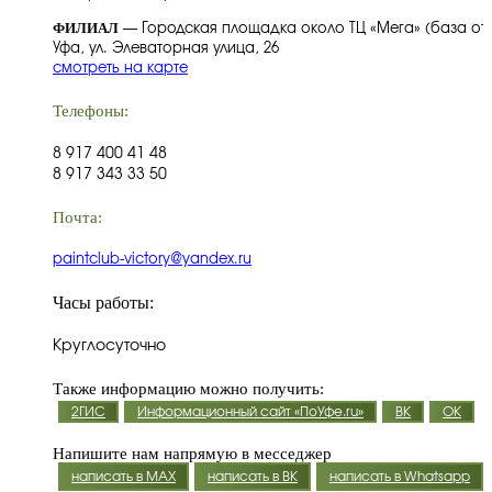
ФИЛИАЛ
— Городская площадка около ТЦ «Мега» (база отд
Уфа, ул. Элеваторная улица, 26
смотреть на карте
Телефоны:
8 917 400 41 48
8 917 343 33 50
Почта:
paintclub-victory@yandex.ru
Часы работы:
Круглосуточно
Также информацию можно получить:
2ГИС
Информационный сайт «ПоУфе.ru»
ВК
ОК
Напишите нам напрямую в месседжер
написать в MAX
написать в ВК
написать в Whatsapp