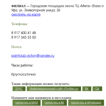
ФИЛИАЛ
— Городская площадка около ТЦ «Мега» (база отд
Уфа, ул. Элеваторная улица, 26
смотреть на карте
Телефоны:
8 917 400 41 48
8 917 343 33 50
Почта:
paintclub-victory@yandex.ru
Часы работы:
Круглосуточно
Также информацию можно получить:
2ГИС
Информационный сайт «ПоУфе.ru»
ВК
ОК
Напишите нам напрямую в месседжер
написать в MAX
написать в ВК
написать в Whatsapp